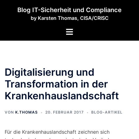
Zum
Blog IT-Sicherheit und Compliance
Inhalt
by Karsten Thomas, CISA/CRISC
springen
Menü
umschalten
Digitalisierung und
Transformation in der
Krankenhauslandschaft
VON
K.THOMAS
20. FEBRUAR 2017
BLOG-ARTIKEL
Für die Krankenhauslandschaft zeichnen sich