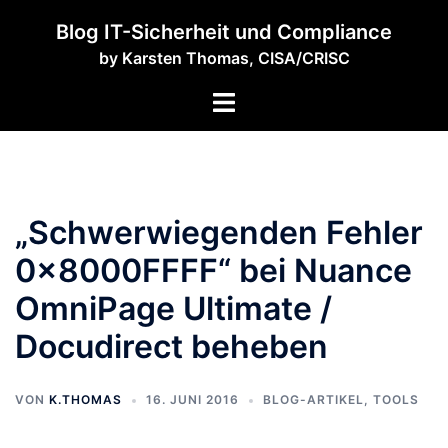
Zum
Blog IT-Sicherheit und Compliance
Inhalt
by Karsten Thomas, CISA/CRISC
springen
Menü
umschalten
„Schwerwiegenden Fehler
0x8000FFFF“ bei Nuance
OmniPage Ultimate /
Docudirect beheben
VON
K.THOMAS
16. JUNI 2016
BLOG-ARTIKEL
,
TOOLS